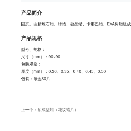
产品简介
固态。由精炼石蜡、蜂蜡、微晶蜡、卡那巴蜡、
EVA
树脂组成
产品规格
型号、规格：
尺寸（
mm
）：
90
×
90
包装规格：
厚度（
mm
）：
0.30
、
0.35
、
0.40
、
0.45
、
0.50
包装：每盒
30
片
上一个：
预成型蜡（花纹蜡片）